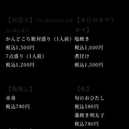
【お造り】
【本日のカブト、
※2人前からのご注文
カマ】
にて承ります。
かんどころ絶対盛り（1人前）
塩焼き
税込1,500円
税込1,000円
7点盛り（1人前）
煮付け
税込1,200円
税込1,500円
【馬刺し】
【肴】
赤身
旬のおひたし
税込780円
税込580円
藁焼き明太子
税込780円