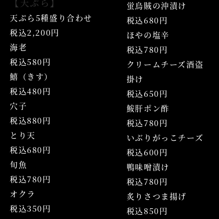
【天ぷら】
蛍烏賊の沖漬け
天ぷら5種盛り合わせ
税込680円
税込2,200円
ほやの塩辛
海老
税込780円
税込580円
クリームチーズ酒盗
鱚（きす）
掛け
税込480円
税込650円
穴子
鮟肝ポン酢
税込880円
税込780円
とり天
いぶりがっこチーズ
税込680円
税込600円
旬魚
鴨味噌漬け
税込780円
税込780円
オクラ
炙りさつま揚げ
税込350円
税込850円