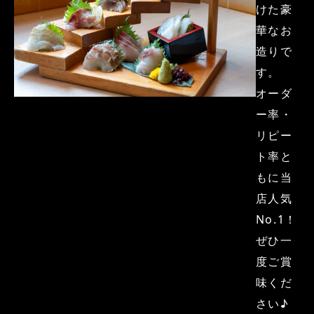
けた豪
華なお
造りで
す。
オーダ
ー率・
リピー
ト率と
もに当
店人気
No.1！
ぜひ一
度ご賞
味くだ
さい♪