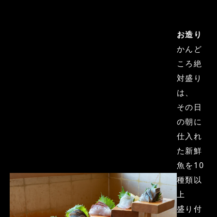
お造り
かんど
ころ絶
対盛り
は、
その日
の朝に
仕入れ
た新鮮
魚を10
種類以
上
盛り付