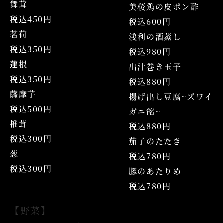
舞茸
美桜鶏の皮ポン酢
税込450円
税込600円
茗荷
浅利の酒蒸し
税込350円
税込980円
蓮根
出汁巻き玉子
税込350円
税込880円
薩摩芋
揚げ出し豆腐~ズワイ
税込500円
ガニ餡~
椎茸
税込880円
税込300円
茄子のたたき
葱
税込780円
税込300円
豚のあたりめ
税込780円
【野菜】