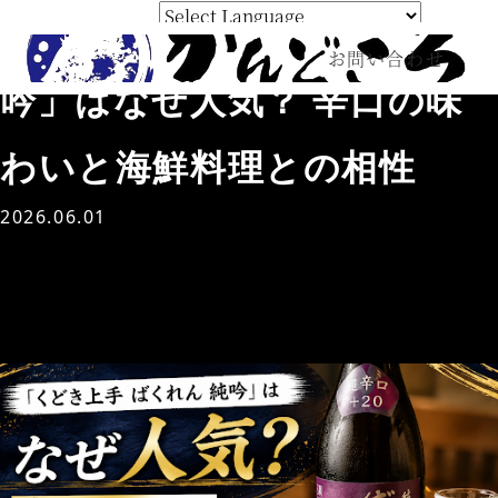
「くどき上手 ばくれん 純
Powered by 
お問い合わせ
Translate
吟」はなぜ人気？ 辛口の味
わいと海鮮料理との相性
2026.06.01